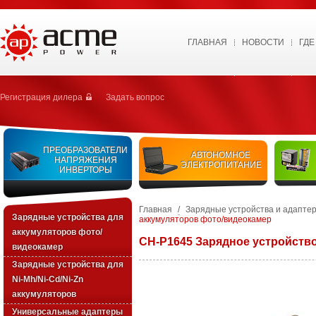
ГЛАВНАЯ
НОВОСТИ
ГДЕ
Регистрация дилера
Задать вопрос
ПРЕОБРАЗОВАТЕЛИ
АВТОНОМНОЕ
НАПРЯЖЕНИЯ
ЭЛЕКТРОПИТАНИЕ
ИНВЕРТОРЫ
Главная
/
Зарядные устройства и адапте
Зарядные устройства для
аккумуляторов фото/видеокамер
аккумуляторов фото/
CH-P1645 Зарядное устройств
видеокамер
Зарядные уcтройства для
Ni-Mh/Ni-Cd/Ni-Zn
аккумуляторов
Универсальные адаптеры