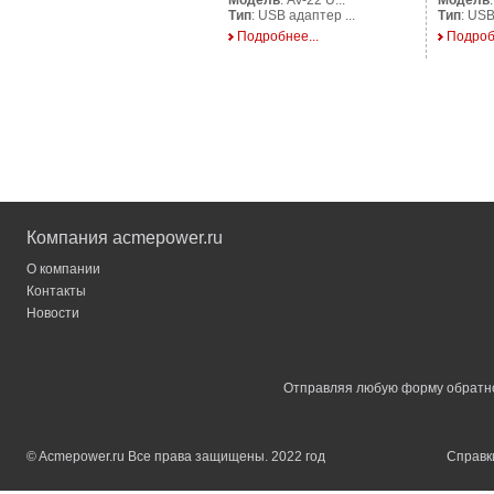
Модель
: AV-22 U...
Модель
Тип
: USB адаптер ...
Тип
: USB
Подробнее...
Подроб
Компания acmepower.ru
О компании
Контакты
Новости
Отправляя любую форму обратной
© Acmepower.ru Все права защищены. 2022 год
Справки