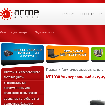
ГЛАВНАЯ
НОВОСТИ
ГДЕ
Регистрация дилера
Задать вопрос
ПРЕОБРАЗОВАТЕЛИ
АВТОНОМНОЕ
НАПРЯЖЕНИЯ
ЭЛЕКТРОПИТАНИЕ
ИНВЕРТОРЫ
Главная
/
Автономное электропитание
/
Системы бесперебойного
MF1030 Универсальный аккуму
питания (UPS)
Универсальные
аккумуляторы для
планшетов и ноутбуков
Зарядные устройства на
солнечных батареях